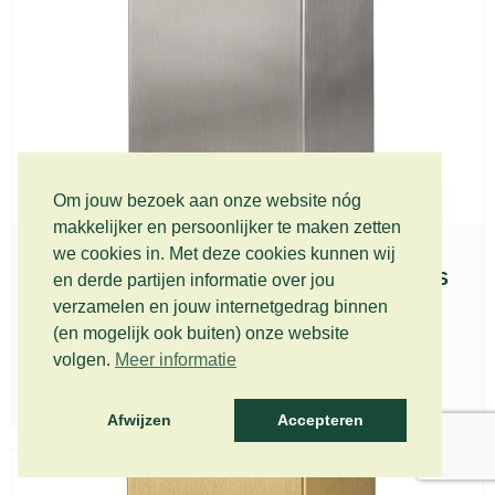
Om jouw bezoek aan onze website nóg
makkelijker en persoonlijker te maken zetten
we cookies in. Met deze cookies kunnen wij
Roestvrijstalen urn Beaumont zilver – RVS
en derde partijen informatie over jou
552
verzamelen en jouw internetgedrag binnen
€
249,00
(en mogelijk ook buiten) onze website
Incl. BTW (gratis verzending)
volgen.
Meer informatie
toevoegen aan winkelwagen
Afwijzen
Accepteren