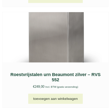
Kat urn, FPU 208
€
193,00
Incl. BTW (gratis verzending)
toevoegen aan winkelwagen
Om jouw bezoek aan onze website nóg
makkelijker en persoonlijker te maken zetten
we cookies in. Met deze cookies kunnen wij
en derde partijen informatie over jou
verzamelen en jouw internetgedrag binnen
(en mogelijk ook buiten) onze website
volgen.
Meer informatie
Afwijzen
Accepteren
Kat urn, FPU 207
€
193,00
Incl. BTW (gratis verzending)