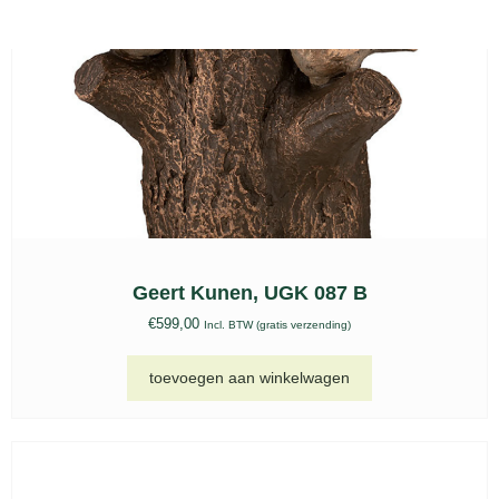
€
99,00
-
€
219,00
Incl. BTW (gratis verzending)
opties selecteren
Petributes Serenity urn – Blauw
€
25,00
-
€
89,00
Incl. BTW (gratis verzending)