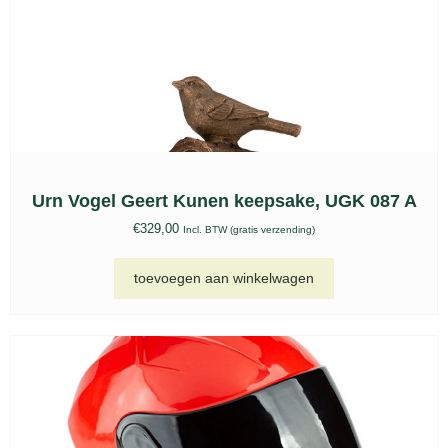
opties selecteren
Keramische urnen set, KU 303
€
149,00
-
€
489,00
Incl. BTW (gratis verzending)
opties selecteren