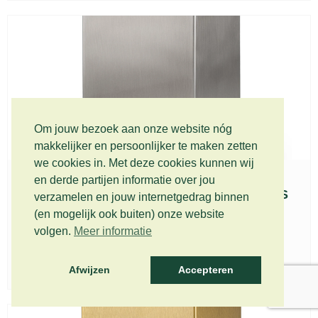
Om jouw bezoek aan onze website nóg
makkelijker en persoonlijker te maken zetten
we cookies in. Met deze cookies kunnen wij
en derde partijen informatie over jou
Roestvrijstalen urn Beaumont zilver – RVS
verzamelen en jouw internetgedrag binnen
552
(en mogelijk ook buiten) onze website
€
249,00
volgen.
Meer informatie
Incl. BTW (gratis verzending)
toevoegen aan winkelwagen
Afwijzen
Accepteren