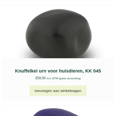
Urn Vogel Geert Kunen keepsake, UGK 087 A
€
329,00
Incl. BTW (gratis verzending)
toevoegen aan winkelwagen
Keramische urn motorhelm rood – KU 123
€
595,00
Incl. BTW (gratis verzending)