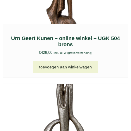
Keramische urn slapend hondje – UGK 221
€
195,00
Incl. BTW (gratis verzending)
toevoegen aan winkelwagen