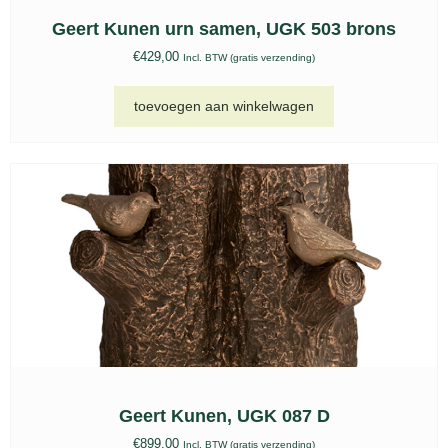
Roestvrijstalen urn Beaumont zilver – RVS
552
€
249,00
Incl. BTW (gratis verzending)
toevoegen aan winkelwagen