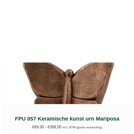
Geert Kunen, UGK 087 D
€
899,00
Incl. BTW (gratis verzending)
toevoegen aan winkelwagen