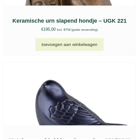
Keramische urnen set, KU 040
€
199,00
-
€
299,00
Incl. BTW (gratis verzending)
opties selecteren