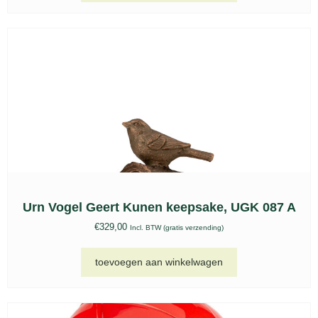
Keramische urn Venezia beige – KU 063
€
207,00
-
€
389,00
Incl. BTW (gratis verzending)
opties selecteren
Keramische urn Venezia bruin – KU 062
€
207,00
-
€
389,00
Incl. BTW (gratis verzending)