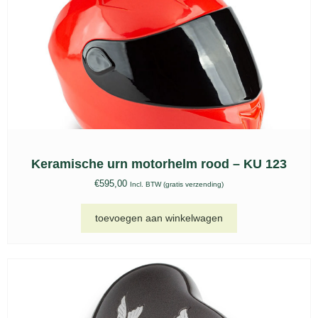
opties selecteren
Keramische urn Venezia wit – KU 061
€
207,00
-
€
389,00
Incl. BTW (gratis verzending)
opties selecteren