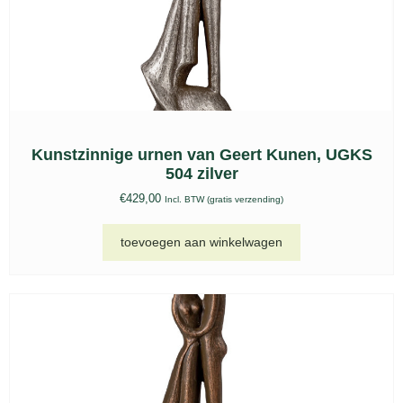
Troost urn klavertje vier keepsake – TU 017
€
69,00
Incl. BTW (gratis verzending)
toevoegen aan winkelwagen