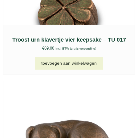
Keramische urnen set, KU 041
€
199,00
-
€
299,00
Incl. BTW (gratis verzending)
opties selecteren