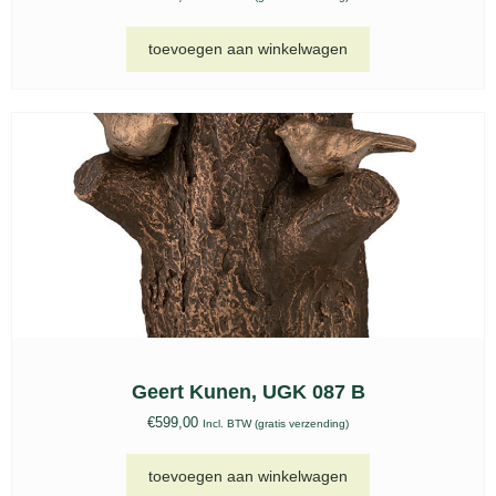
Roestvrijstalen urn Beaumont goud – RVS
551
€
249,00
Incl. BTW (gratis verzending)
toevoegen aan winkelwagen