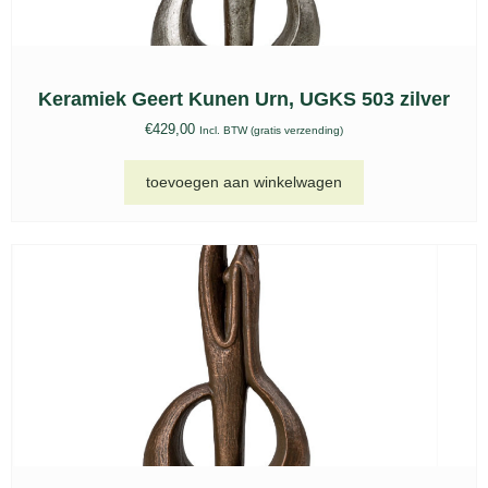
Metalen songbird blauw keepsake – HU 766 K
€
113,00
Incl. BTW (gratis verzending)
toevoegen aan winkelwagen