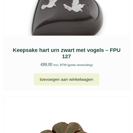
Keramische urn Venezia zwart – KU 060
€
207,00
-
€
389,00
Incl. BTW (gratis verzending)
opties selecteren