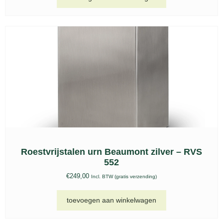
Kat urn, FPU 208
€
193,00
Incl. BTW (gratis verzending)
toevoegen aan winkelwagen
Om jouw bezoek aan onze website nóg
makkelijker en persoonlijker te maken zetten
we cookies in. Met deze cookies kunnen wij
en derde partijen informatie over jou
verzamelen en jouw internetgedrag binnen
(en mogelijk ook buiten) onze website
volgen.
Meer informatie
Afwijzen
Accepteren
Kat urn, FPU 207
€
193,00
Incl. BTW (gratis verzending)